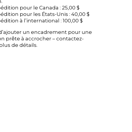
.
.
pédition pour le Canada : 25,00 $
pédition pour le Canada : 25,00 $
pédition pour les États-Unis : 40,00 $
pédition pour les États-Unis : 40,00 $
édition à l’international : 100,00 $
édition à l’international : 100,00 $
é d’ajouter un encadrement pour une
é d’ajouter un encadrement pour une
on prête à accrocher – contactez-
on prête à accrocher – contactez-
lus de détails.
lus de détails.