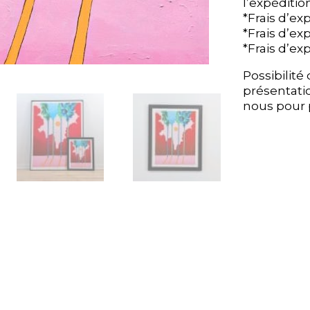
l’expédition
l’expédition
*Frais d’ex
*Frais d’ex
*Frais d’ex
*Frais d’ex
*Frais d’exp
*Frais d’exp
Possibilit
Possibilit
présentati
présentati
nous pour p
nous pour p