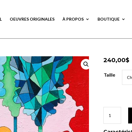
L
OEUVRES ORIGINALES
À PROPOS
BOUTIQUE
240,00
$
240,00
$
Taille
Taille
quantité
quantité
de
de
Sous
Sous
le
le
Caractéris
Caractéris