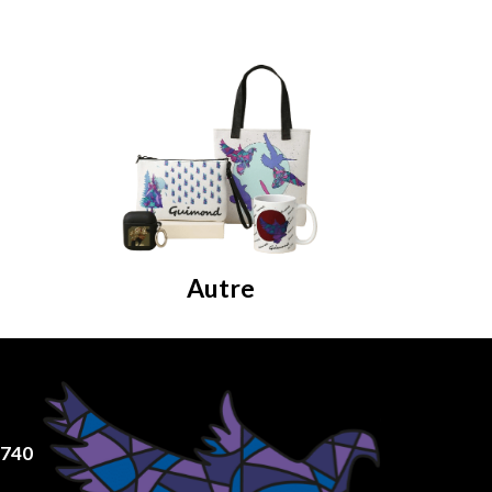
Autre
8740