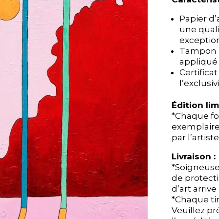
soleil
soleil
écarlate
écarlate
Papier d
Papier d
une quali
une quali
exception
exception
Tampon 
Tampon 
appliqué p
appliqué p
Certifica
Certifica
l’exclusi
l’exclusi
Édition lim
Édition lim
*Chaque fo
*Chaque fo
exemplaire
exemplaire
par l’artiste
par l’artiste
Livraison :
Livraison :
*Soigneus
*Soigneus
de protect
de protect
d’art arrive
d’art arrive
*Chaque ti
*Chaque ti
Veuillez pr
Veuillez pr