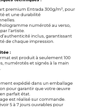
’art premium Entrada 300g/m², pour
’art premium Entrada 300g/m², pour
té et une durabilité
té et une durabilité
nelles.
nelles.
hologramme numéroté au verso,
hologramme numéroté au verso,
ar l’artiste.
ar l’artiste.
t d’authenticité inclus, garantissant
t d’authenticité inclus, garantissant
vité de chaque impression.
vité de chaque impression.
itée :
itée :
rmat est produit à seulement 100
rmat est produit à seulement 100
s, numérotés et signés à la main
s, numérotés et signés à la main
.
.
ement expédié dans un emballage
ement expédié dans un emballage
ion pour garantir que votre œuvre
ion pour garantir que votre œuvre
 en parfait état.
 en parfait état.
rage est réalisé sur commande.
rage est réalisé sur commande.
évoir 5 à 7 jours ouvrables pour
évoir 5 à 7 jours ouvrables pour