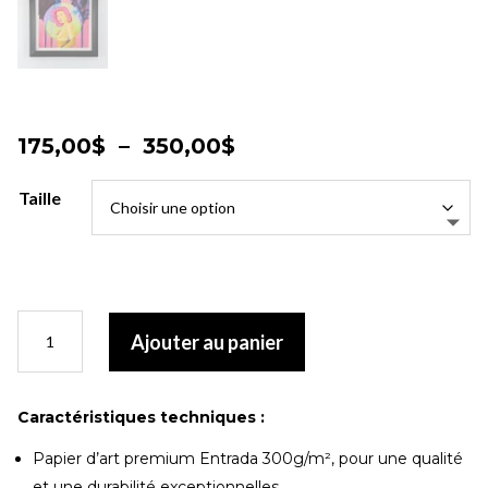
Plage
175,00
$
–
350,00
$
de
prix :
Taille
175,00$
à
350,00$
quantité
Ajouter au panier
de
Songe
rose
Caractéristiques techniques :
Papier d’art premium Entrada 300g/m², pour une qualité
et une durabilité exceptionnelles.