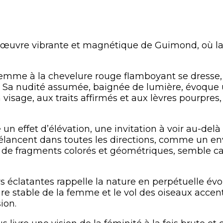
 œuvre vibrante et magnétique de Guimond, où la 
femme à la chevelure rouge flamboyant se dresse, 
e. Sa nudité assumée, baignée de lumière, évoq
n visage, aux traits affirmés et aux lèvres pourpre
e un effet d’élévation, une invitation à voir au-delà
 s’élancent dans toutes les directions, comme un e
 de fragments colorés et géométriques, semble c
rs éclatantes rappelle la nature en perpétuelle év
ture stable de la femme et le vol des oiseaux accen
ion.