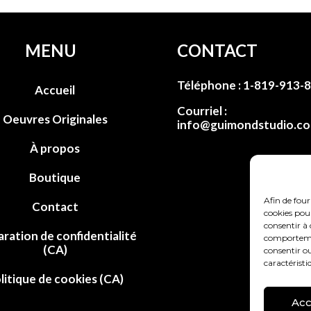
MENU
CONTACT
Téléphone :
1-819-913-
Accueil
Courriel :
Oeuvres Originales
info@guimondstudio.c
À propos
Boutique
Afin de four
Contact
cookies pour
consentir à 
aration de confidentialité
comportement
(CA)
consentir ou
caractéristi
litique de cookies (CA)
Acc