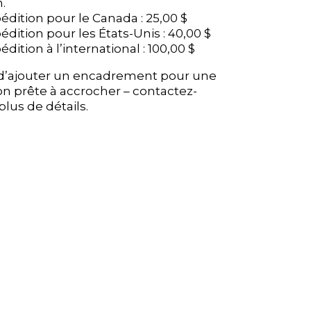
.
.
pédition pour le Canada : 25,00 $
pédition pour le Canada : 25,00 $
pédition pour les États-Unis : 40,00 $
pédition pour les États-Unis : 40,00 $
édition à l’international : 100,00 $
édition à l’international : 100,00 $
é d’ajouter un encadrement pour une
é d’ajouter un encadrement pour une
on prête à accrocher – contactez-
on prête à accrocher – contactez-
lus de détails.
lus de détails.