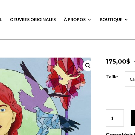
L
OEUVRES ORIGINALES
À PROPOS
BOUTIQUE
175,00
$
175,00
$
Taille
Taille
quantité
quantité
de
de
Esprit
Esprit
Sauvage
Sauvage
Caractéris
Caractéris