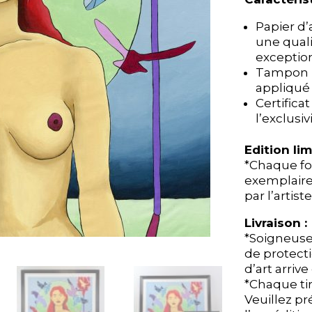
Papier d
Papier d
une quali
une quali
exception
exception
Tampon 
Tampon 
appliqué p
appliqué p
Certifica
Certifica
l’exclusi
l’exclusi
Edition lim
Edition lim
*Chaque fo
*Chaque fo
exemplaire
exemplaire
par l’artiste
par l’artiste
Livraison :
Livraison :
*Soigneus
*Soigneus
de protect
de protect
d’art arrive
d’art arrive
*Chaque ti
*Chaque ti
Veuillez pr
Veuillez pr