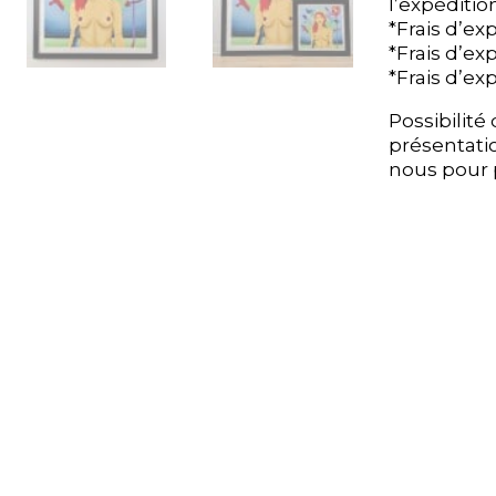
l’expédition
l’expédition
*Frais d’ex
*Frais d’ex
*Frais d’ex
*Frais d’ex
*Frais d’exp
*Frais d’exp
Possibilit
Possibilit
présentati
présentati
nous pour p
nous pour p