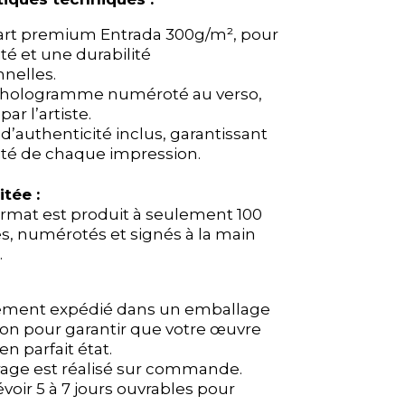
’art premium Entrada 300g/m², pour
’art premium Entrada 300g/m², pour
té et une durabilité
té et une durabilité
nelles.
nelles.
hologramme numéroté au verso,
hologramme numéroté au verso,
ar l’artiste.
ar l’artiste.
t d’authenticité inclus, garantissant
t d’authenticité inclus, garantissant
vité de chaque impression.
vité de chaque impression.
itée :
itée :
rmat est produit à seulement 100
rmat est produit à seulement 100
s, numérotés et signés à la main
s, numérotés et signés à la main
.
.
ement expédié dans un emballage
ement expédié dans un emballage
ion pour garantir que votre œuvre
ion pour garantir que votre œuvre
 en parfait état.
 en parfait état.
rage est réalisé sur commande.
rage est réalisé sur commande.
évoir 5 à 7 jours ouvrables pour
évoir 5 à 7 jours ouvrables pour