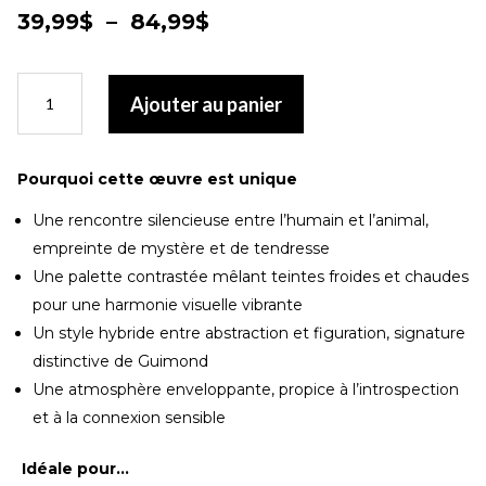
Plage
39,99
$
–
84,99
$
de
prix :
quantité
39,99$
Ajouter au panier
de
à
Print
84,99$
sur
toile-
Pourquoi cette œuvre est unique
Complicité
Une rencontre silencieuse entre l’humain et l’animal,
Silencieuse
empreinte de mystère et de tendresse
Une palette contrastée mêlant teintes froides et chaudes
pour une harmonie visuelle vibrante
Un style hybride entre abstraction et figuration, signature
distinctive de Guimond
Une atmosphère enveloppante, propice à l’introspection
et à la connexion sensible
Idéale pour…