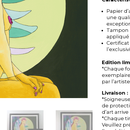
Papier d
Papier d
une quali
une quali
exception
exception
Tampon 
Tampon 
appliqué p
appliqué p
Certifica
Certifica
l’exclusi
l’exclusi
Edition lim
Edition lim
*Chaque fo
*Chaque fo
exemplaire
exemplaire
par l’artiste
par l’artiste
Livraison :
Livraison :
*Soigneus
*Soigneus
de protect
de protect
d’art arrive
d’art arrive
*Chaque ti
*Chaque ti
Veuillez pr
Veuillez pr