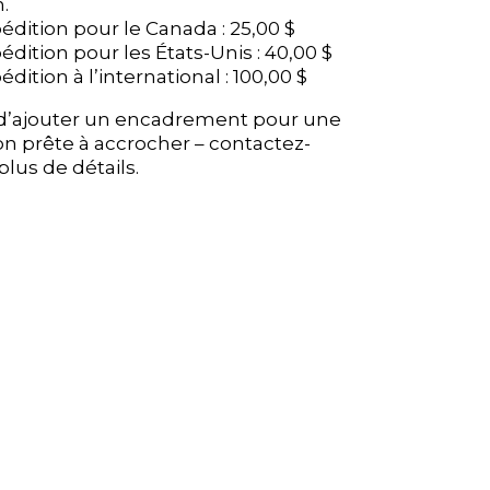
.
.
pédition pour le Canada : 25,00 $
pédition pour le Canada : 25,00 $
pédition pour les États-Unis : 40,00 $
pédition pour les États-Unis : 40,00 $
édition à l’international : 100,00 $
édition à l’international : 100,00 $
é d’ajouter un encadrement pour une
é d’ajouter un encadrement pour une
on prête à accrocher – contactez-
on prête à accrocher – contactez-
lus de détails.
lus de détails.