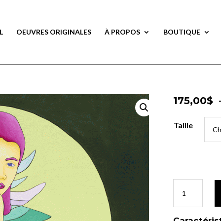
L
OEUVRES ORIGINALES
À PROPOS
BOUTIQUE
175,00
$
175,00
$
Taille
Taille
quantité
quantité
de
de
Aura
Aura
Nocturne
Nocturne
Caractéris
Caractéris