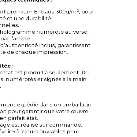
’art premium Entrada 300g/m², pour
’art premium Entrada 300g/m², pour
té et une durabilité
té et une durabilité
nelles.
nelles.
hologramme numéroté au verso,
hologramme numéroté au verso,
ar l’artiste.
ar l’artiste.
t d’authenticité inclus, garantissant
t d’authenticité inclus, garantissant
vité de chaque impression.
vité de chaque impression.
itée :
itée :
rmat est produit à seulement 100
rmat est produit à seulement 100
s, numérotés et signés à la main
s, numérotés et signés à la main
.
.
ement expédié dans un emballage
ement expédié dans un emballage
ion pour garantir que votre œuvre
ion pour garantir que votre œuvre
 en parfait état.
 en parfait état.
rage est réalisé sur commande.
rage est réalisé sur commande.
évoir 5 à 7 jours ouvrables pour
évoir 5 à 7 jours ouvrables pour