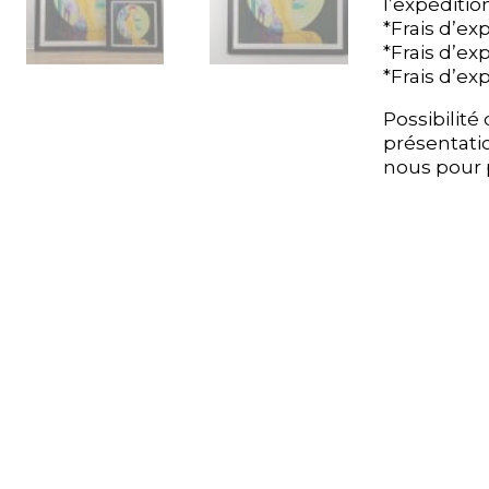
l’expédition
l’expédition
*Frais d’ex
*Frais d’ex
*Frais d’ex
*Frais d’ex
*Frais d’exp
*Frais d’exp
Possibilit
Possibilit
présentati
présentati
nous pour p
nous pour p